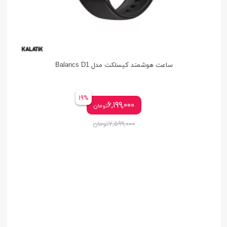
ساعت هوشمند کیسلکت مدل Balancs D1
19%
6,199,000
تومان
7,599,000
تومان