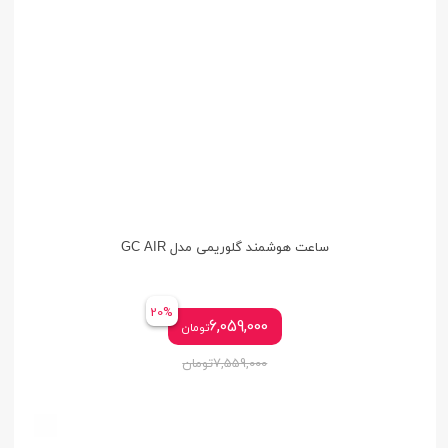
ساعت هوشمند گلوریمی مدل GC AIR
20%
6,059,000
تومان
7,559,000
تومان