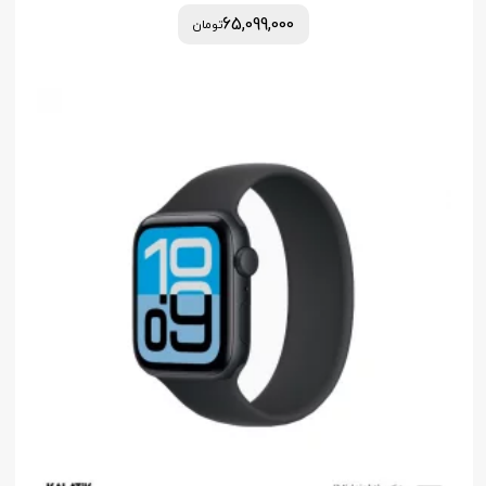
65,099,000
تومان