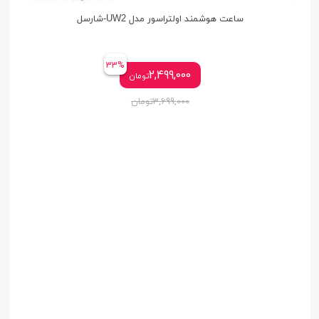
ساعت هوشمند اولتراسور مدل UW2-شارسل
33%
2,499,000
تومان
3,699,000
تومان