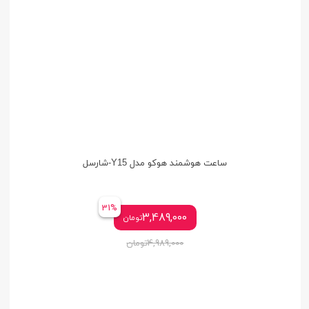
ساعت هوشمند هوکو مدل Y15-شارسل
31%
3,489,000
تومان
4,989,000
تومان