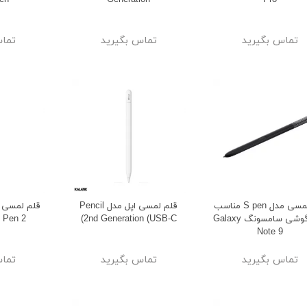
en
Generation
Pro
تماس بگیرید
تماس بگیرید
تماس
وشمند کیسلکت مدل
اسپیکر قابل حمل مدل HM-901-
Calling Watch K
شارسل
قلم لمسی مدل S pen مناسب
قلم لمسی اپل مدل Pencil
قلم لمسی 
ge
برای گوشی سامسونگ Galaxy
2nd Generation (USB-C)
m Pen 2
21%
23%
Note 9
1,549,000
5,099,00
تومان
تومان
1,949,000
6,599,000
تومان
تومان
تماس بگیرید
تماس بگیرید
تماس