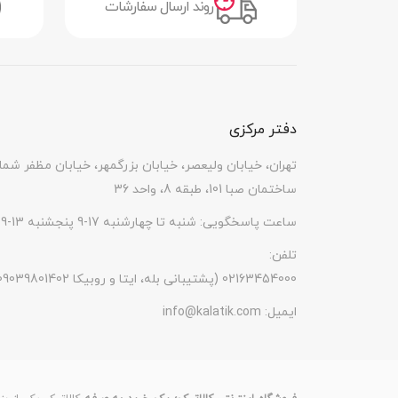
روند ارسال سفارشات
دفتر مرکزی
تهران، خیابان ولیعصر، خیابان بزرگمهر، خیابان مظفر شما
ساختمان صبا 101، طبقه 8، واحد 36
ساعت پاسخگویی: شنبه تا چهارشنبه 17-9 پنجشنبه 13-9
تلفن:
(پشتیبانی بله، ایتا و روبیکا 09039801402) 02163454000
ایمیل:
info@kalatik.com