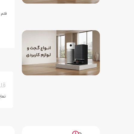
قلم 
قل
نما