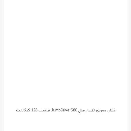
فلش مموری لکسار مدل JumpDrive S80 ظرفیت 128 گیگابایت