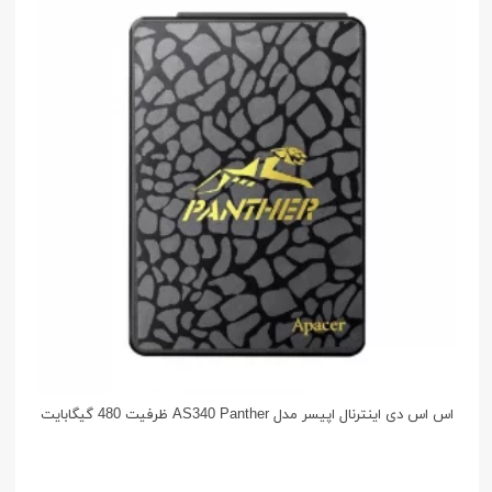
اس اس دی اینترنال اپیسر مدل AS340 Panther ظرفیت 480 گیگابایت