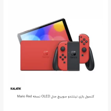
کنسول بازی نینتندو سوییچ مدل OLED نسخه Mario Red