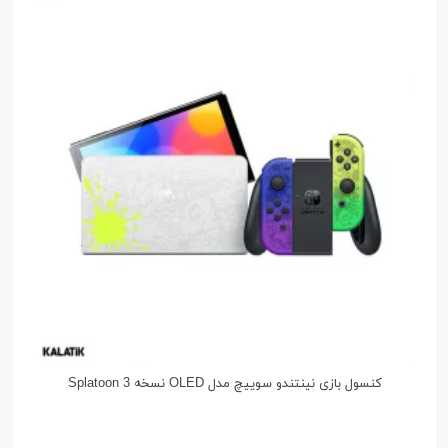
کنسول بازی نینتندو سوییچ مدل OLED نسخه Splatoon 3