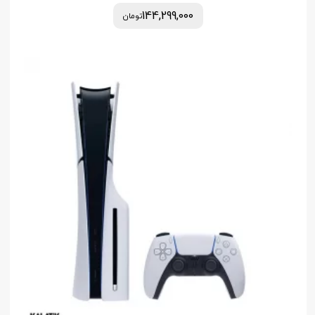
144,299,000
تومان