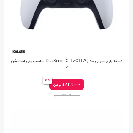
دسته بازی سونی مدل DualSense CFI-ZCT1W مناسب پلی استیشن
5
11%
11,849,000
تومان
13,249,000
تومان