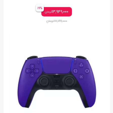
19%
13,949,000
تومان
17,199,000
تومان