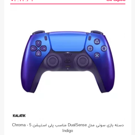
کالاتیک تاک
0
3
:
4
1
:
3
0
0
3
1
4
3
1
دسته بازی سونی مدل DualSense مناسب پلی استیشن 5 - Chroma
Indigo