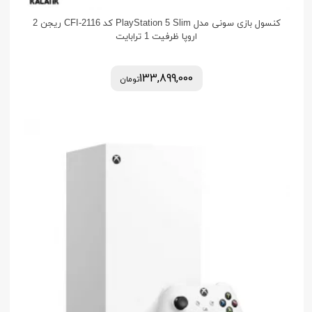
کنسول بازی سونی مدل PlayStation 5 Slim کد CFI-2116 ریجن 2
اروپا ظرفیت 1 ترابایت
133,899,000
تومان