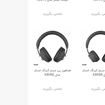
KBH
کینگ استار مدل KBE75
 بگیرید
تماس بگیرید
پایه نگهدارنده و شارژر بی سیم
اسپیکر قابل حمل هادرون مدل
صندلی عقب خودرو باسئوس
BTS107
سیم کینگ استار
هدفون بی سیم کینگ استار
Energy Stora مدل WXHZ-01
KBH
مدل KBH56
26%
27%
2,999,000
1,099,000
تومان
تومان
3,999,000
1,499,000
تومان
تومان
 بگیرید
تماس بگیرید