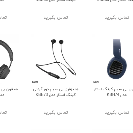
گ استار مدل KBE85
کینگ استار مدل KBE80
مدل 78
تماس بگیرید
تماس بگیرید
تماس
وشمند کیسلکت مدل
اسپیکر قابل حمل مدل HM-901-
Calling Watch K
شارسل
ن بی سیم کینگ استار
هندزفری بی سیم دور گردنی
هدفون بی 
ge
مدل KBH74
کینگ استار مدل KBE73
مدل 58
21%
23%
1,549,000
5,099,00
تومان
تومان
1,949,000
6,599,000
تومان
تومان
تماس بگیرید
تماس بگیرید
تماس