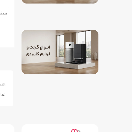
هدفو
هد
نما