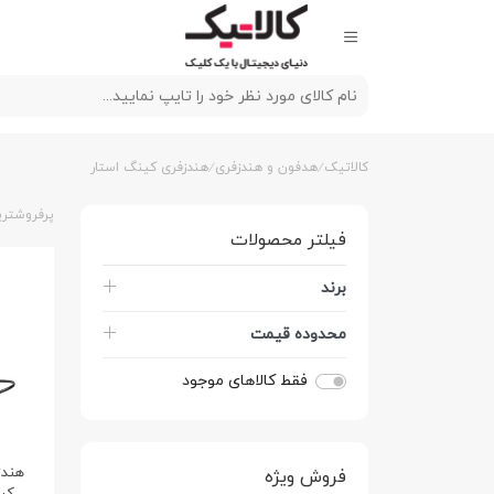
کالاتیک
هدفون و هندزفری
هندزفری کینگ استار
پرفروشتری
فیلتر محصولات
برند
محدوده قیمت
فقط کالاهای موجود
هندز
فروش ویژه