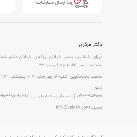
روند ارسال سفارشات
دفتر مرکزی
تهران، خیابان ولیعصر، خیابان بزرگمهر، خیابان مظفر شما
ساختمان صبا 101، طبقه 8، واحد 36
ساعت پاسخگویی: شنبه تا چهارشنبه 17-9 پنجشنبه 13-9
تلفن:
(پشتیبانی بله، ایتا و روبیکا 09039801402) 02163454000
ایمیل:
info@kalatik.com