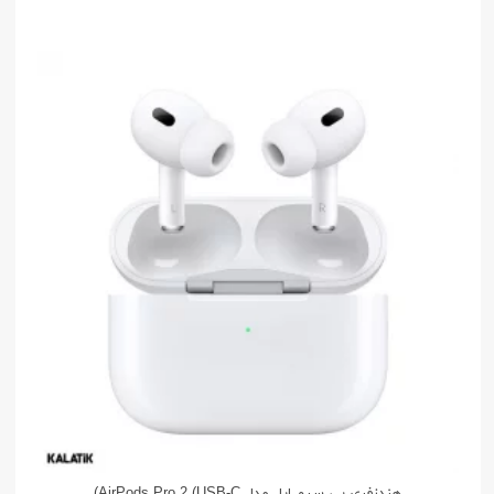
هندزفری بی سیم اپل مدل AirPods Pro 2 (USB-C)