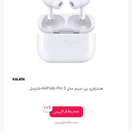
هندزفری بی سیم مدل AirPods Pro 3-شارسل
28%
2,890,000
تومان
3,990,000
تومان