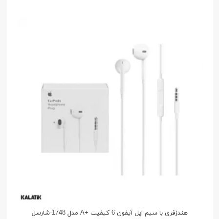
هندزفری با سیم اپل آیفون 6 کیفیت +A مدل 1748-شارسل