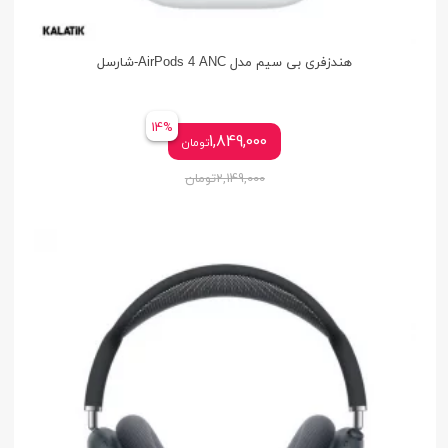
هندزفری بی سیم مدل AirPods 4 ANC-شارسل
14%
1,849,000
تومان
2,149,000
تومان