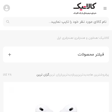
کالاتیک
هدفون و هندزفری
هندزفری اپل
فیلتر محصولات
پرفروشترین ها
جدیدترین
پربازدیدترین
ارزان ترین
گران ترین
28 کالا