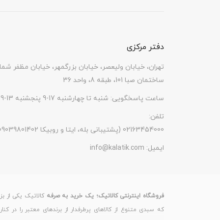
دفتر مرکزی
تهران، خیابان ولیعصر، خیابان بزرگمهر، خیابان مظفر شما
ساختمان صبا 101، طبقه 8، واحد 36
ساعت پاسخگویی: شنبه تا چهارشنبه 17-9 پنجشنبه 13-9
تلفن:
(پشتیبانی بله، ایتا و روبیکا 09039801402) 02163454000
ایمیل:
info@kalatik.com
فروشگاه اینترنتی کالاتیک؛ یک خرید به صرفه
کالاتیک یکی از بز
که سبدی متنوع از کالاهای پرطرفدار از برندهای معتبر را در کنا