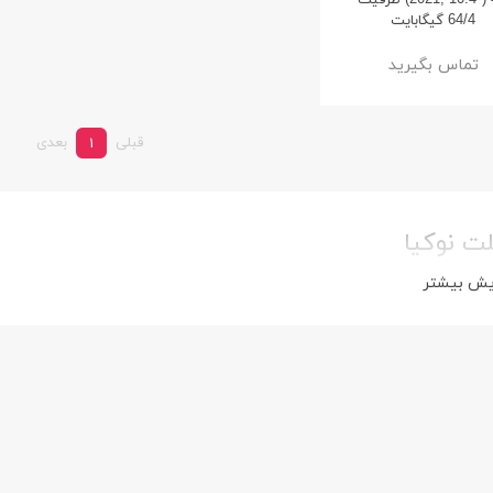
(2021, 10.4") 4G ظرفیت
64/4 گیگابایت
تماس بگیرید
قبلی
بعدی
1
لت نوکیا
یش بیشتر
وشمند کیسلکت مدل
اسپیکر قابل حمل مدل HM-901-
Calling Watch K
شارسل
ge
21%
23%
1,549,000
5,099,00
تومان
تومان
1,949,000
6,599,000
تومان
تومان