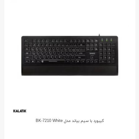
کیبورد با سیم بیاند مدل BK-7210 White