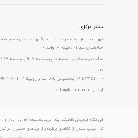
دفتر مرکزی
تهران، خیابان ولیعصر، خیابان بزرگمهر، خیابان مظفر شما
ساختمان صبا 101، طبقه 8، واحد 36
ساعت پاسخگویی: شنبه تا چهارشنبه 17-9 پنجشنبه 13-9
تلفن:
(پشتیبانی بله، ایتا و روبیکا 09039801402) 02163454000
ایمیل:
info@kalatik.com
فروشگاه اینترنتی کالاتیک؛ یک خرید به صرفه
کالاتیک یکی از بز
که سبدی متنوع از کالاهای پرطرفدار از برندهای معتبر را در کنا
می‌دهد. در کالاتیک می‌توانید نسبت به خرید گوشی موبایل از 