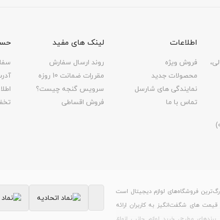
اطلاعات
لینک های مفید
حسا
لی،
فروش ویژه
روند ارسال سفارش
سفا
محصولات جدید
مقررات ضمانت 10 روزه
آدر
نمایندگی های شارسل
سرویس گنجه چیست؟
اطل
تماس با ما
فروش اقساطی
تخف
رگ‌ترین فروشگاه‌های لوازم دیجیتال است
ر قیمت های شگفت‌انگیز به کاربران ارائه
برندهای مطرح، خرید لوازم جانبی انواع