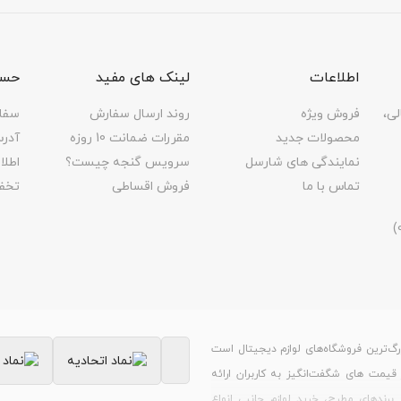
اطلاعات
لینک های مفید
حسا
لی،
فروش ویژه
روند ارسال سفارش
سفا
محصولات جدید
مقررات ضمانت 10 روزه
آدر
نمایندگی های شارسل
سرویس گنجه چیست؟
اطل
تماس با ما
فروش اقساطی
تخف
رگ‌ترین فروشگاه‌های لوازم دیجیتال است
ر قیمت های شگفت‌انگیز به کاربران ارائه
برندهای مطرح، خرید لوازم جانبی انواع