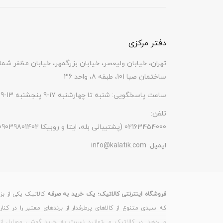
دفتر مرکزی
تهران، خیابان ولیعصر، خیابان بزرگمهر، خیابان مظفر شما
ساختمان صبا 101، طبقه 8، واحد 36
ساعت پاسخگویی: شنبه تا چهارشنبه 17-9 پنجشنبه 13-9
تلفن:
(پشتیبانی بله، ایتا و روبیکا 09039801402) 02163454000
ایمیل:
info@kalatik.com
فروشگاه اینترنتی کالاتیک؛ یک خرید به صرفه
کالاتیک یکی از بز
که سبدی متنوع از کالاهای پرطرفدار از برندهای معتبر را در کنا
می‌دهد. در کالاتیک می‌توانید نسبت به خرید گوشی موبایل از 