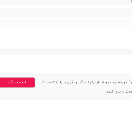
 ضربه و خط و خش | مانع از ایجاد لکه و اثر انگشت | جلوگیری از انعکاس نور | نصب
اً خریده اید تجربه تان را به دیگران بگویید. با ثبت نظرات
ثبت دیدگاه
 | پوشش دهی کامل صفحه نمایش
یدشان یاری کنید.