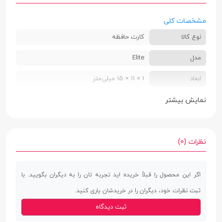
مشخصات کلی
نوع کالا
کارت حافظه
مدل
Elite
ابعاد
1 × 11 × 15 میلی‌متر
وزن
0.5 گرم
نمایش بیشتر
نوع حافظه
microSDXC
کلاس سرعت
Class 10
نظرات (0)
کلاس سرعت
UHS-I U1
اگر این محصول را قبلاً خریده اید تجربه تان را به دیگران بگویید. با
UHS
ثبت نظرات خود، دیگران را در خریدشان یاری کنید.
سرعت خواندن
75 مگابایت بر ثانیه
ثبت دیدگاه
اطلاعات