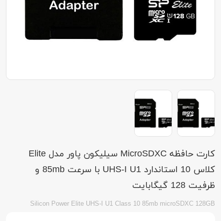
کارت حافظه MicroSDXC سیلیکون پاور مدل Elite
کلاس 10 استاندارد UHS-I U1 با سرعت 85mb و
ظرفیت 128 گیگابایت
Silicon Power Elite UHS-I U1 Class 10 85mb microSDXC 128GB