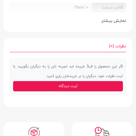
کلاس سرعت
Class 10
کلاس سرعت
UHS-I U1
نمایش بیشتر
UHS
سرعت خواندن
85 مگابایت بر ثانیه
نظرات (0)
اطلاعات
ظرفیت
16 گیگابایت
اگر این محصول را قبلاً خریده اید تجربه تان را به دیگران بگویید. با
ثبت نظرات خود، دیگران را در خریدشان یاری کنید.
مقاومت در برابر
دارد
ثبت دیدگاه
آب
مقاومت در برابر
دارد
ضربه