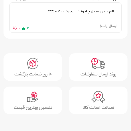
اندازه صفحه
6.26 اینچ
سلام ، این مبایل چه وقت موجود میشود؟؟؟
نمایش
ارسال پاسخ
0
3
رزولوشن
(1520 × 720) پیکسل
تراکم پیکسلی
269 پیکسل در هر اینچ
تعداد رنگ
16 میلیون رنگ
نسبت ابعاد
19:9
روند ارسال سفارشات
10 روز ضمانت بازگشت
صفحه نمایش
نسبت صفحه
81.5 درصد
نمایش به بدنه
ضمانت اصالت کالا
تضمین بهترین قیمت
فناوری محافظت
پوشش گوریلا گلس 5 (Corning Gorilla
از صفحه نمایش
Glass 5)