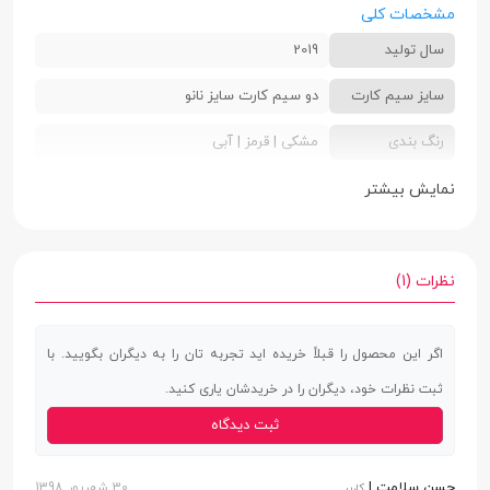
مشخصات کلی
سال تولید
2019
سایز سیم کارت
دو سیم کارت سایز نانو
رنگ بندی
مشکی | قرمز | آبی
ابعاد
8.5 × 75.6 × 158.7 میلی‌متر
نمایش بیشتر
وزن
180 گرم
جنس بدنه
پشت پلاستیک | فریم آلومینیوم
نظرات (1)
صفحه نمایش
اگر این محصول را قبلاً خریده اید تجربه تان را به دیگران بگویید. با
صفحه نمایش
دارد
ثبت نظرات خود، دیگران را در خریدشان یاری کنید.
لمسی
ثبت دیدگاه
نوع صفحه
IPS
نمایش
حسن سلامت |
30 شهریور 1398
کاربر