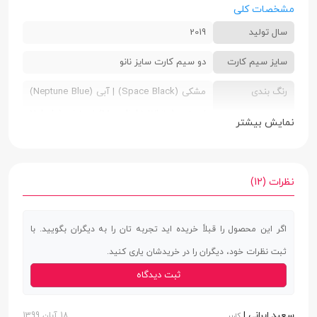
مشخصات کلی
سال تولید
2019
سایز سیم کارت
دو سیم کارت سایز نانو
رنگ بندی
مشکی (Space Black) | آبی (Neptune Blue)
| سفید (Moonlight White) | بنفش (Nebula
نمایش بیشتر
Purple)
ابعاد
8.4 × 75.3 × 158.3 میلی‌متر
نظرات (12)
وزن
190 گرم
جنس بدنه
پشت شیشه | فریم پلاستیک
اگر این محصول را قبلاً خریده اید تجربه تان را به دیگران بگویید. با
ثبت نظرات خود، دیگران را در خریدشان یاری کنید.
صفحه نمایش
ثبت دیدگاه
صفحه نمایش
دارد
لمسی
سعید ایرانی |
18 آبان 1399
کاربر