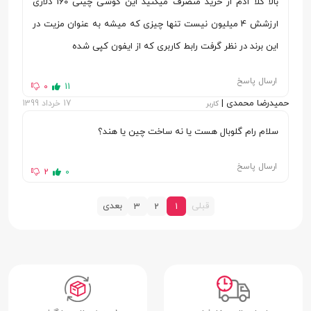
کیفیت و سرعت
رزولوشن (1080 × 1920) Full HD با سرعت 120
بالا کلا آدم از خرید منصرف میکنید این گوشی چینی 160 دلاری
فیلمبرداری
فریم بر ثانیه
ارزشش 4 میلیون نیست تنها چیزی که میشه به عنوان مزیت در
این برند در نظر گرفت رابط کاربری که از ایفون کپی شده
سایر قابلیت‌های
عکاسی HDR | لنز عریض | لنز فوق عریض با
دوربین اصلی
زاویه 120 درجه | عکس برداری ماکرو (Macro) |
ارسال پاسخ
0
11
حسگر سنجش عمق
حمیدرضا محمدی |
17 خرداد 1399
کاربر
دوربین سلفی
13 مگاپیکسل
سلام رام گلوبال هست یا نه ساخت چین یا هند؟
مشخصات دوربین
دریچه دیافراگم f/2.0، سایز سنسور 1/3.1 اینچ،
ارسال پاسخ
2
0
سلفی
سایز پیکسل 1.12 میکرومتر
سایر قابلیت‌های
عکاسی HDR | لنز عریض | عکاسی پانوراما |
قبلی
بعدی
3
2
1
دوربین سلفی
کیفیت فیلمبرداری با رزولوشن (1080 × 1920)
Full HD با سرعت 30 فریم بر ثانیه
پلتفرم
پردازنده مرکزی
Qualcomm SDM665 Snapdragon 665 (11