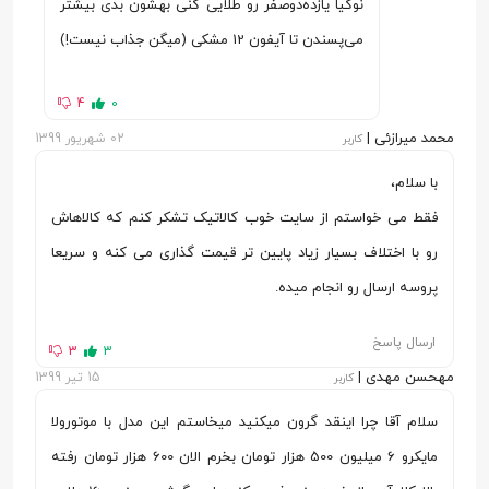
نوکیا یازده‌دوصفر رو طلایی کنی بهشون بدی بیشتر
از صفحه نمایش
Glass 5)
می‌پسندن تا آیفون 12 مشکی (میگن جذاب نیست!)
دوربین
4
0
دوربین
دوربین اصلی چهارگانه
محمد میرازئی |
02 شهریور 1399
کاربر
کیفیت دوربین
2 + 2 + 8 + 48 مگاپیکسل
با سلام،
مشخصات دوربین
دوربین 48 مگاپیکسل با دریچه دیافراگم f/1.8،
فقط می خواستم از سایت خوب کالاتیک تشکر کنم که کالاهاش
اصلی
فاصله کانونی 26 میلی‌متر | دوربین 8
رو با اختلاف بسیار زیاد پایین تر قیمت گذاری می کنه و سریعا
مگاپیکسل با دریچه دیافراگم f/2.2 | دوربین 2
پروسه ارسال رو انجام میده.
مگاپیکسل با دریچه دیافراگم f/2.4
ارسال پاسخ
فلش عکاسی
فلش LED
3
3
مهحسن مهدی |
15 تیر 1399
کاربر
فناوری فوکوس
فوکوس خودکار تشخیص فاز (PDAF)
سلام آقا چرا اینقد گرون میکنید میخاستم این مدل با موتورولا
لرزشگیر تصویر
ندارد
مایکرو 6 میلیون 500 هزار تومان بخرم الان 600 هزار تومان رفته