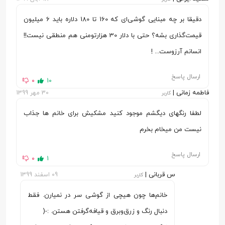
نوع صفحه
IPS
دقیقا بر چه مبنایی گوشی‌ای که 160 تا 180 دلاره باید 6 میلیون
نمایش
قیمت‌گذاری بشه؟ حتی با دلار 30 هزارتومنی هم منطقی نیست!!
اندازه صفحه
6.3 اینچ
انسانم آرزوست... !
نمایش
ارسال پاسخ
0
10
رزولوشن
(2340 × 1080) پیکسل
فاطمه زمانی |
30 مهر 1399
کاربر
تراکم پیکسلی
409 پیکسل در هر اینچ
لطفا رنگهای دیگشم موجود کنید مشکیش برای خانم ها جذاب
تعداد رنگ
16 میلیون رنگ
نیست من میخام بخرم
نسبت ابعاد
19.5:9
ارسال پاسخ
0
1
صفحه نمایش
س قربانی |
09 اسفند 1399
کاربر
نسبت صفحه
81.7 درصد
خانم‌ها چون هیچی از گوشی سر در نمیارن. فقط
نمایش به بدنه
دنبال رنگ و زرق‌و‌برق و قیافه‌گرفتن هستن. :-(
فناوری محافظت
پوشش گوریلا گلس 5 (Corning Gorilla