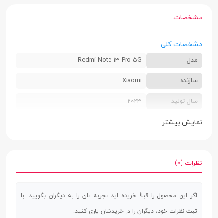
مشخصات
مشخصات کلی
مدل
Redmi Note 13 Pro 5G
سازنده
Xiaomi
سال تولید
2023
سایز سیم کارت
دو سیم کارت سایز نانو
نمایش بیشتر
رنگ بندی
مشکی (Midnight Black) | سفید (Arctic
White) | آبی (Time blue) | یاسی (Aurora
نظرات (0)
Purple) | فیروزه ای (Ocean Teal) | سبز تیره
(Olive Green)
اگر این محصول را قبلاً خریده اید تجربه تان را به دیگران بگویید. با
ابعاد
8 × 74.3 × 161.2 میلی‌متر
ثبت نظرات خود، دیگران را در خریدشان یاری کنید.