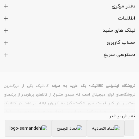
دفتر مرکزی
تعداد رنگ
68 میلیارد رنگ
اطلاعات
شدت روشنایی
500 نیت در حالت (Typ) | 1200 نیت در حالت
لینک های مفید
(HBM) | 1800 نیت در حالت (Peak)
حساب کاربری
نسبت ابعاد
20:9
دسترسی سریع
صفحه نمایش
نسبت صفحه
89.8 درصد
نمایش به بدنه
فروشگاه اینترنتی کالاتیک؛ یک خرید به صرفه
کالاتیک یکی از بزرگ‌ترین
فناوری محافظت
پوشش گوریلا گلس ویکتوس (Corning
فروشگاه‌های لوازم دیجیتال است که سبدی متنوع از کالاهای پرطرفدار از برندهای
معتبر را در کنار قیمت های شگفت‌انگیز به کاربران ارائه می‌دهد. در کالاتیک
از صفحه نمایش
Gorilla Glass Victus)
می‌توانید نسبت به خرید گوشی موبایل از برندهای مطرح، خرید لوازم جانبی انواع
نمایش بیشتر
نرخ تازه سازی
120 هرتز
گوشی و تبلت، خرید ساعت هوشمند و دستبند سلامت و خرید لپ تاپ و لوازم
تصویر
جانبی کامپیوتر اقدام کنید.