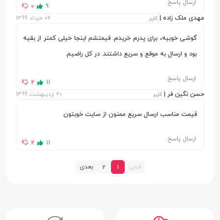
ارسال پاسخ
0
9
کیفیت دوربین
2 + 13 مگاپیکسل
مهدی ملک زاده |
06 خرداد 1399
کاربر
مشخصات دوربین
دریچه دیافراگم f/1.8
گوشی خوبیه، برای پدرم خریدم. قیمتشم اینجا خیلی کمتر از بقیه
اصلی
بود و ارسال به موقع و سریع داشتند. در کل راضیم.
فلش عکاسی
فلش LED
ارسال پاسخ
2
11
حسن نگین فر |
20 اردیبهشت 1399
فناوری فوکوس
کاربر
فوکوس خودکار تشخیص فاز (PDAF)
قیمت مناسب ارسال سریع ممنون از سایت خوبتون
کیفیت و سرعت
رزولوشن (1080 × 1920) Full HD با سرعت 30
فیلمبرداری
فریم بر ثانیه
ارسال پاسخ
2
11
سایر قابلیت‌های
عکاسی HDR
قبلی
بعدی
2
1
دوربین اصلی
دوربین سلفی
16 مگاپیکسل
سایر قابلیت‌های
عکاسی HDR | کیفیت فیلمبرداری با رزولوشن