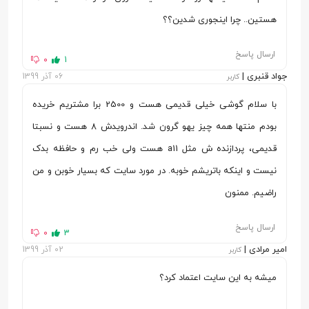
نمایش
هستین.. چرا اینجوری شدین؟؟
اندازه صفحه
6.26 اینچ
ارسال پاسخ
0
1
نمایش
جواد قنبری |
06 آذر 1399
کاربر
رزولوشن
(1520 × 720) پیکسل
با سلام گوشی خیلی قدیمی هست و 2500 برا مشتریم خریده
تراکم پیکسلی
269 پیکسل در هر اینچ
بودم منتها همه چیز یهو گرون شد. اندرویدش 8 هست و نسبتا
قدیمی، پردازنده ش مثل a11 هست ولی خب رم و حافظه بدک
تعداد رنگ
16 میلیون رنگ
نیست و اینکه باتریشم خوبه. در مورد سایت که بسیار خوبن و من
نسبت ابعاد
19:9
راضیم. ممنون
صفحه نمایش
ارسال پاسخ
نسبت صفحه
80 درصد
0
3
امیر مرادی |
02 آذر 1399
کاربر
نمایش به بدنه
میشه به این سایت اعتماد کرد؟
دوربین
دوربین
دوربین اصلی دوگانه