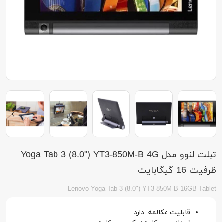
تبلت لنوو مدل Yoga Tab 3 (8.0") YT3-850M-B 4G
ظرفیت 16 گیگابایت
Lenovo Yoga Tab 3 (8.0") YT3-850M-B 16GB Tablet
قابلیت مکالمه: دارد