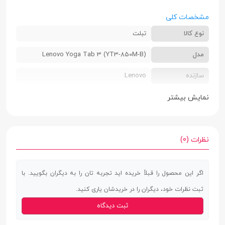
مشخصات کلی
نوع کالا
تبلت
مدل
Lenovo Yoga Tab 3 (YT3-850M-B)
سازنده
Lenovo
سایز سیم کارت
یک سیم کارت سایز میکرو
نمایش بیشتر
قابلیت مکالمه
دارد
رنگ بندی
مشکی
نظرات (0)
ابعاد
7 × 146 × 210 میلی‌متر
اگر این محصول را قبلاً خریده اید تجربه تان را به دیگران بگویید. با
وزن
472 گرم
ثبت نظرات خود، دیگران را در خریدشان یاری کنید.
جنس بدنه
پلاستیک و فلز
ثبت دیدگاه
ویژگی های خاص
مجهز به تکنولوژی AnyPen