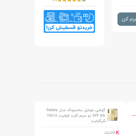
رم کن
گوشی موبایل سامسونگ مدل Galaxy
S24 5G دو سیم کارت ظرفیت 256/8
گیگابایت
کالاتیک