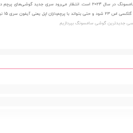
گوشی گلکسی S24 یکی از جدیدترین محصولات سامسونگ در سال 2024 است. انتظار می‌رود سری جدید گوشی‌های پرچم د
سامسونگ بتواند به‌راحتی جایگزین سری قبلی یعنی گلکسی اس 23 شود و حتی ب
ه بررسی جدیدترین گوشی سامسونگ بپردازیم.
ه خرج نداده و تنها در بخش صفحه نمایش از حاشیه کمتری استفاده کرد
است؛ همچنین این گوشی با پیروی از Galaxy Z Fold 5 و iPhone 15 Pro، دارای لبه‌های صاف‌تری است و حس متفاوتی از پرچم
 فریم آلومینیومی بهره‌مند و در بخش پنل پشتی، در ساخت این گوشی از پنل شیشه‌ای مقاو
استفاده شده است.گوشی سامسونگ گلکسی اس 24 دارای با صفحه‌نمایش 6.2 اینچی 120 هرتزی با پنل ic LTPO AMOLED
مشکی (Onyx Black) | خاکستری (Marble Grey) | یاسی (Cobalt Violet) | زرد (Amber Yellow)