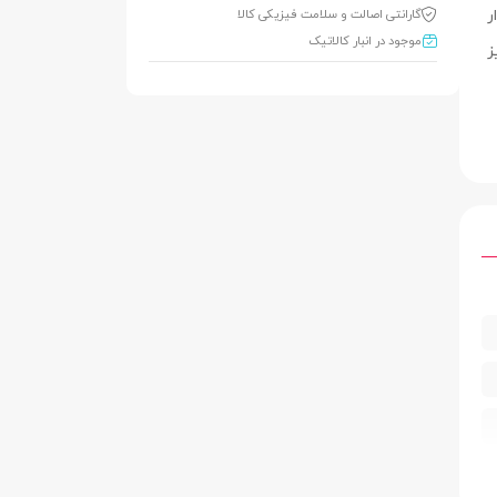
ار
گارانتی اصالت و سلامت فیزیکی کالا
موجود در انبار کالاتیک
تواند با پرچم‌داران اپل یعنی آیفون سری 15 نیز
ه
دار
م
D ynam
 | سبز (Jade