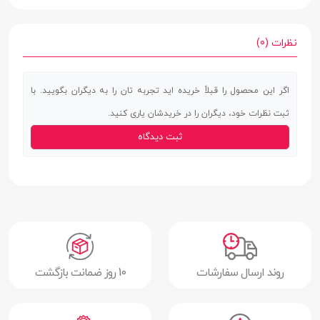
نوع اتصال
بی‌سیم، باسیم
بلوتوث
نسخه 5.0
نظرات (0)
ورودی کارت
دارد
اگر این محصول را قبلاً خریده اید تجربه تان را به دیگران بگویید. با
حافظه
ثبت نظرات خود، دیگران را در خریدشان یاری کنید.
درگاه USB
USB-C
ثبت دیدگاه
ورودی میکروفن
دارد
جک 3.5
دارد
میلی‌متری صدا
رادیو
دارد
اقلام همراه
دفترچه راهنما | کابل شارژ USB-C | کابل AUX |
روند ارسال سفارشات
10 روز ضمانت بازگشت
بند آویز