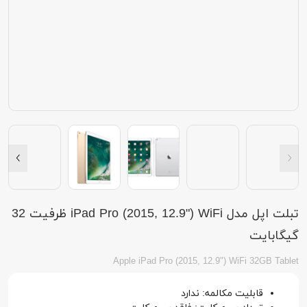
تبلت اپل مدل iPad Pro (2015, 12.9") WiFi ظرفیت 32
گیگابایت
Apple iPad Pro (2015, 12.9") WiFi 32GB Tablet
قابلیت مکالمه: ندارد