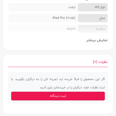
نوع کالا
تبلت
مدل
iPad Pro (2015)
سازنده
Apple
سال تولید
2015
نمایش بیشتر
سایز سیم کارت
فاقد سیم کارت (عدم پشتیبانی)
قابلیت مکالمه
ندارد
نظرات (0)
رنگ بندی
طلایی | نقره ای | خاکستری
اگر این محصول را قبلاً خریده اید تجربه تان را به دیگران بگویید. با
ابعاد
6.9 × 220.6 × 305.7 میلی‌متر
ثبت نظرات خود، دیگران را در خریدشان یاری کنید.
وزن
713 گرم
ثبت دیدگاه
ویژگی های خاص
پشتیبانی از قلم Apple Pencil | پشتیبانی از
کیبورد با بلوتوث و رابط هوشمند (Smart