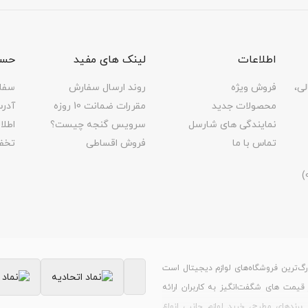
اطلاعات
لینک های مفید
حسا
لی،
فروش ویژه
روند ارسال سفارش
سفا
محصولات جدید
مقررات ضمانت 10 روزه
آدر
نمایندگی های شارسل
سرویس گنجه چیست؟
اطل
تماس با ما
فروش اقساطی
تخف
رگ‌ترین فروشگاه‌های لوازم دیجیتال است
ر قیمت های شگفت‌انگیز به کاربران ارائه
برندهای مطرح، خرید لوازم جانبی انواع