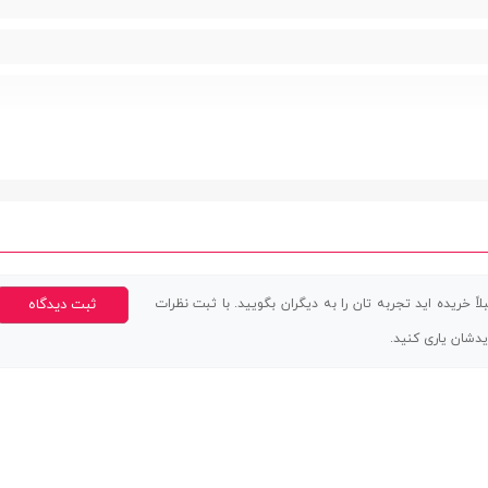
اً خریده اید تجربه تان را به دیگران بگویید. با ثبت نظرات
ثبت دیدگاه
 مغناطیسی | یک بند سیلیکونی | یک بند بافته شده | خودکار
یدشان یاری کنید.
بانی از Wearfit Pro | دارای قدم شمار | اتصال آسان به دستگاه تلفن همراه | نمایش وضعیت آب و هوا |
نی از چند حالت ورزشی | دارای واچ فیس متنوع | دارای منوی متنوع | پایش خواب |
پایش ضربان قلب | پایش اکسیژن خون | دارای ماشین حساب | دارای Application Market جهت نصب باز
شوید | دارای حالت ذخیره نیرو | دارای ویبره | قابلیت کنترل دوربین | قابلیت کنترل