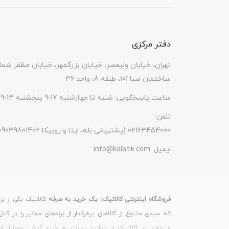
قابلیت پشتیبانی از سیم
ندارد
کارت
دفتر مرکزی
قابلیت مکالمه
دارد (از طریق بلوتوث)
تهران، خیابان ولیعصر، خیابان بزرگمهر، خیابان مظفر شما
ساختمان صبا 101، طبقه 8، واحد 36
ساعت پاسخگویی: شنبه تا چهارشنبه 17-9 پنجشنبه 13-9
تلفن:
(پشتیبانی بله، ایتا و روبیکا 09039801402) 02163454000
ایمیل:
info@kalatik.com
فروشگاه اینترنتی کالاتیک؛ یک خرید به صرفه
کالاتیک یکی از بز
که سبدی متنوع از کالاهای پرطرفدار از برندهای معتبر را در کنا
می‌دهد. در کالاتیک می‌توانید نسبت به خرید گوشی موبایل از 