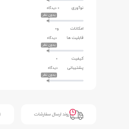
پخش موسیقی | پشتیبانی از چ
نوآوری
0 دیدگاه
بدون نظر
صفحه نمایش
صفحه نمایش رنگی
دارد
امکانات و
0
قابلیت ها
دیدگاه
صفحه نمایش لمسی
دارد
بدون نظر
نوع صفحه نمایش
AMOLED
کیفیت
0
مشخصات فنی
پشتیبانی
دیدگاه
بلوتوث
دارد
بدون نظر
حسگرها
سنجش سطح اکسیژن خون (SpO2) | سنجش ضربان قلب (rt Rate Sensor
منوی فارسی
دارد
پشتیبانی از زبان فارسی
دارد
روند ارسال سفارشات
اسپیکر
دارد