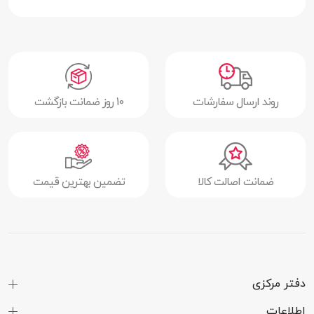
ورودی
ولتاژ خروجی
5، 9 و 12 ولت
شدت جریان
3.0 آمپر | 2.22 آمپر | 1.5 آمپر
خروجی
روند ارسال سفارشات
10 روز ضمانت بازگشت
سایر قابلیت‌ها
قابلیت شارژ همزمان 2 دستگاه | قابلیت
پشتیبانی از شارژ بی سیم MagSafe برای
گوشی آیفون سری 12، 13 و 14 | پشتیبانی از
شارژ سریع PD
ضمانت اصالت کالا
تضمین بهترین قیمت
دفتر مرکزی
اطلاعات