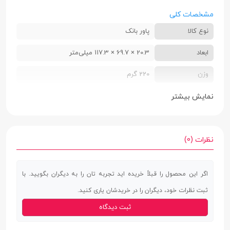
مشخصات کلی
نوع کالا
پاور بانک
ابعاد
20.3 × 69.7 × 117.3 میلی‌متر
وزن
220 گرم
ظرفیت اسمی
10000 میلی‌آمپر ساعت
نمایش بیشتر
نحوه نمایش
نشانگر LED
میزان شارژ باتری
نظرات (0)
نوع درگاه خروجی
یک درگاه USB-C | شارژ بی سیم مغناطیسی
MagSafe
اگر این محصول را قبلاً خریده اید تجربه تان را به دیگران بگویید. با
ثبت نظرات خود، دیگران را در خریدشان یاری کنید.
ولتاژ ورودی
5 ولت | 9 ولت
ثبت دیدگاه
شدت جریان
3.0 آمپر | 2.0 آمپر