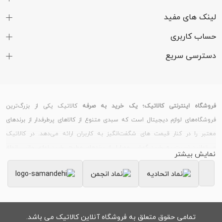
لینک های مفید
حساب کاربری
دسترسی سریع
فروشگاه اینترنتی کالاتیک؛ یک خرید به صرفه
کالاتیک یکی از بزرگ‌ترین
فروشگاه‌های لوازم دیجیتال است که سبدی متنوع از کالاهای پرطرفدار از برندهای
معتبر را در کنار قیمت های شگفت‌انگیز به کاربران ارائه می‌دهد. در کالاتیک
می‌توانید نسبت به خرید گوشی موبایل از برندهای مطرح، خرید لوازم جانبی انواع
نمایش بیشتر
گوشی و تبلت، خرید ساعت هوشمند و دستبند سلامت و خرید لپ تاپ و لوازم
جانبی کامپیوتر اقدام کنید.
خرید گوشی موبایل
بسیاری از کاربران، قیمت گوشی های روز بازار را از سایت کالاتیک
بررسی می‌کنند؛ زیرا کالاتیک همواره تلاش می‌کند علاوه بر فروش اجناس، با
تمامی حقوق متعلق به فروشگاه آنلاین کالاتیک می باشد.