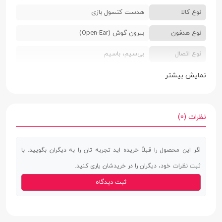
نوع کالا
هدست کنسول بازی
نوع هدفون
بیرون گوش (Open-Ear)
نوع اتصال
بی‌سیم، باسیم
مناسب برای
گیمینگ
نمایش بیشتر
رنگ بندی
سفید
سازگار با
PlayStation Portal | PlayStation 5 | ویندوز
نظرات (0)
10 و بالاتر | مک | گوشی موبایل
اگر این محصول را قبلاً خریده اید تجربه تان را به دیگران بگویید. با
اقلام همراه
دفترچه راهنما | آداپتور شارژر | کابل شارژ
ثبت نظرات خود، دیگران را در خریدشان یاری کنید.
USB-C
ثبت دیدگاه
مشخصات فنی
نوع رابط
بلوتوث | دانگل USB | جک 3.5 میلی‌متری صدا