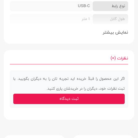
نوع رابط
USB-C
طول کابل
1 متر
سازگار با
تمامی گوشی‌های هوشمند و تبلت‌ها
نمایش بیشتر
سایر ویژگی ها
سازگار با شارژ فوق سریع | پشتیبانی از انتقال
سریع اطلاعات
نظرات (0)
اگر این محصول را قبلاً خریده اید تجربه تان را به دیگران بگویید. با
ثبت نظرات خود، دیگران را در خریدشان یاری کنید.
ثبت دیدگاه