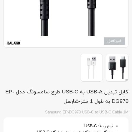
کابل تبدیل USB-A به USB-C طرح سامسونگ مدل EP-
DG970 به طول 1 متر-شارسل
Samsung EP-DG970 USB-C to USB-C Cable 1‌M
نوع رابط: USB-C