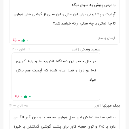
با عرض پوزش یه سوال دیگه
نوع صفحه
OLED
آپدیت و پشتیبانی برای این مدل و این سری از گوشی های هواوی
نمایش
تا چه زمانی یا چه سالی ارائه خواهد شد؟
اندازه صفحه
6.3 اینچ
ارسال پاسخ
0
0
نمایش
سعید رضائی |
29 آبان 1400
کاربر
رزولوشن
(2400 × 1080) پیکسل
در حال حاضر این دستگاه اندروید 10 و رابط کاربری
تراکم پیکسلی
418 پیکسل در هر اینچ
10.1 رو داره و قبلا اعلام شده که آپدیت هم براش
تعداد رنگ
16.7 میلیون رنگ
میاد!
نسبت ابعاد
20:9
0
0
صفحه نمایش
بابک مهرنیا |
08 آبان 1400
کاربر
نسبت صفحه
83.2 درصد
سلام، صفحه نمایش این مدل هواوی محافظ یا همون گوریلاگلس
نمایش به بدنه
داره یا نه؟ و توی جعبه کاور برای پشت گوشی گذاشتن یا خیر؟