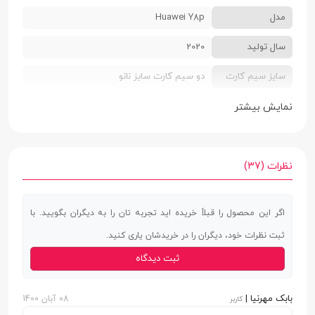
مدل
Huawei Y8p
سال تولید
2020
سایز سیم کارت
دو سیم کارت سایز نانو
رنگ بندی
مشکی (Midnight Black) | آبی روشن
نمایش بیشتر
(Breathing Crystal) | آبی تیره (Deep Sea
Blue)
نظرات (37)
ابعاد
7.75 × 73.2 × 157.4 میلی‌متر
وزن
163 گرم
اگر این محصول را قبلاً خریده اید تجربه تان را به دیگران بگویید. با
ثبت نظرات خود، دیگران را در خریدشان یاری کنید.
جنس بدنه
پلاستیک
ثبت دیدگاه
صفحه نمایش
صفحه نمایش
دارد
بابک مهرنیا |
08 آبان 1400
کاربر
لمسی