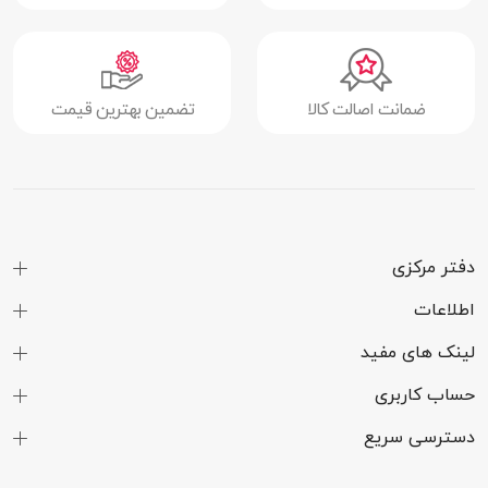
اقلام همراه
آداپتور شارژر | کابل شارژ USB-C | دو کنترلر
Touch Plus (با تکنولوژی TruTouch) | 2 عدد
باتری قلمی | فاصله دهنده عینک
ضمانت اصالت کالا
تضمین بهترین قیمت
مشخصات فنی
نوع صفحه
LCD
نمایش
رزولوشن تصویر
(1920 × 1832) مگاپیکسل برای هر چشم
دفتر مرکزی
نرخ تازه سازی
72 | 90 | 120 هرتز
اطلاعات
تصویر
لینک های مفید
زاویه دید
افقی 96 درجه | عمودی 90 درجه
حساب کاربری
سایر قابلیت‌های
دارای تراکم 20 پیکسل در هر زاویه برای هر
دسترسی سریع
صفحه نمایش
چشم | دارای تراکم 773 پیکسل در هر اینچ
برای هر چشم