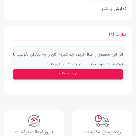
191.5 میلی‌متر
نمایش بیشتر
وزن
514 گرم
رنگ بندی
سفید
نظرات (0)
مناسب برای
بازی | شبکه های اجتماعی | تماشای فیلم
اگر این محصول را قبلاً خریده اید تجربه تان را به دیگران بگویید. با
نوع اتصال
بلوتوث
ثبت نظرات خود، دیگران را در خریدشان یاری کنید.
نوع رابط
USB-C
ثبت دیدگاه
شبکه بی‌سیم
Wi-Fi 802.11 a/b/g/n/ac/6e
Wi-Fi
جک 3.5
ندارد
میلی‌متری صدا
میکروفن
دارد
روند ارسال سفارشات
10 روز ضمانت بازگشت