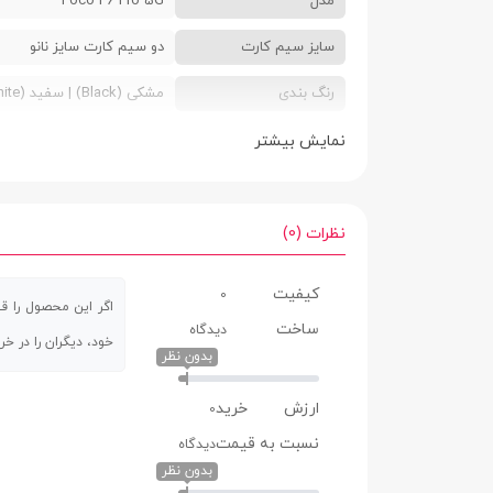
مدل
Poco F6 Pro 5G
سایز سیم کارت
دو سیم کارت سایز نانو
رنگ بندی
مشکی (Black) | سفید (White)
ابعاد
8.2 × 74.9 × 160.8 میلی‌متر
نمایش بیشتر
وزن
209 گرم
صفحه نمایش
نظرات (0)
صفحه نمایش لمسی
دارد
کیفیت
0
اگر این محصول را قبل
نوع صفحه نمایش
AMOLED
ساخت
دیدگاه
خود، دیگران را در خر
بدون نظر
اندازه صفحه نمایش
6.67 اینچ
رزولوشن
(3200 × 1440) پیکسل
ارزش خرید
0
نسبت به قیمت
دیدگاه
تراکم پیکسلی
526 پیکسل در هر اینچ
بدون نظر