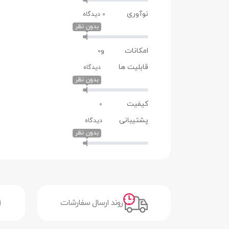
تعداد رنگ
68 میلیارد رنگ
نوآوری
0 دیدگاه
شدت روشنایی
700 نیت در حالت (Typ) | 1200 نیت در حالت (HBM) | 4000 نیت در حالت (Peak)
بدون نظر
نسبت ابعاد صفحه
20:9
امکانات و
0
نمایش
قابلیت ها
دیدگاه
بدون نظر
نسبت صفحه نمایش به
89 درصد
بدنه
کیفیت
0
پشتیبانی
دیدگاه
نرخ تازه سازی تصویر
120 هرتز
بدون نظر
سایر قابلیت‌های صفحه
پشتیبانی از استانداردDolby Vision و HDR10
نمایش
دوربین
دوربین
دوربین اصلی سه‌گانه
روند ارسال سفارشات
کیفیت دوربین
2 + 8 + 50 مگاپیکسل