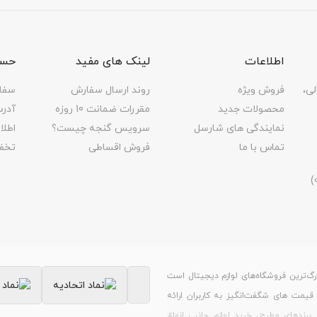
دوربین 50 مگاپیکسل با دریچه دیافراگم f/1.6، سایز سنس
f/
اطلاعات
لینک های مفید
حسا
لی،
فروش ویژه
روند ارسال سفارش
سفا
)
محصولات جدید
مقررات ضمانت 10 روزه
آدر
نمایندگی های شارسل
سرویس گنجه چیست؟
اطل
تماس با ما
فروش اقساطی
تخف
رزولوشن (4320 × 7680) 8K با سرعت 24 فریم بر ثانیه | رزولوشن (2160 × 3840) 4K با سرعت 60 فریم بر 
| رزولوشن (1080 × 1920) Full HD با سرعت 960 فریم بر ثانیه | رزولوشن (720 × 1280) HD با سرعت 920
ارای لنز ماکرو | قابلیت عکاسی HDR | قابلیت عکاسی پانوراما
رگ‌ترین فروشگاه‌های لوازم دیجیتال است
ر قیمت های شگفت‌انگیز به کاربران ارائه
برندهای مطرح، خرید لوازم جانبی انواع