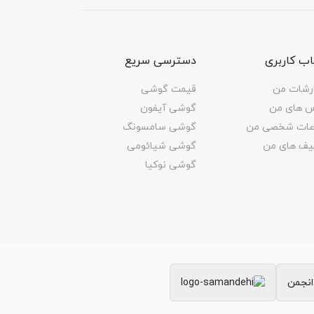
ور 1/1.55 اینچ، سایز پیکسل 2.0 میکرومتر | دوربین 8
ب کاربری
دسترسی سریع
رشات من
قیمت گوشی
س های من
گوشی آیفون
اعات شخصی من
گوشی سامسونگ
یف های من
گوشی شیائومی
ثانیه
گوشی نوکیا
1 فریم بر