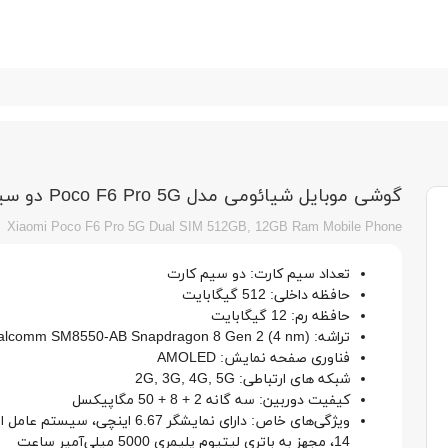
گوشی موبایل شیائومی مدل Poco F6 Pro 5G دو سیم کارت ظرفیت 512/12 گیگابایت
Xiaomi Poco F6 Pro 5G Dual SIM 512GB, 12GB Ram Mobile Phone
تعداد سیم کارت: دو سیم کارت
حافظه داخلی: 512 گیگابایت
حافظه رم: 12 گیگابایت
تراشه: Qualcomm SM8550-AB Snapdragon 8 Gen 2 (4 nm)
فناوری صفحه نمایش: AMOLED
شبکه های ارتباطی: 2G, 3G, 4G, 5G
کیفیت دوربین: سه گانه 2 + 8 + 50 مگاپیکسل
ویژگی‌های خاص: دارای نمایشگر 6.67 اینچی، سیستم 
14، مجهز به باتری لیتیوم پلیمری 5000 میلی‌آمپر ساعت