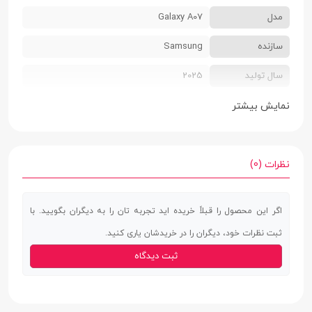
مدل
Galaxy A07
سازنده
Samsung
سال تولید
2025
سایز سیم کارت
دو سیم کارت سایز نانو
نمایش بیشتر
رنگ بندی
سبز (Green) | بنفش روشن (Light Violet) |
مشکی (Black)
نظرات (0)
ابعاد
7.6 × 77.4 × 167.4 میلی‌‌متر
اگر این محصول را قبلاً خریده اید تجربه تان را به دیگران بگویید. با
وزن
184 گرم
ثبت نظرات خود، دیگران را در خریدشان یاری کنید.
جنس بدنه
پشت پلاستیک | فریم پلاستیک
ثبت دیدگاه
استاندارد IP
IP54
صفحه نمایش