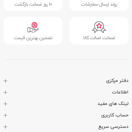
روند ارسال سفارشات
10 روز ضمانت بازگشت
نمایش
رزولوشن
(160 × 120) پیکسل
تراکم پیکسلی
113 پیکسل در هر اینچ
ضمانت اصالت کالا
تضمین بهترین قیمت
نسبت ابعاد
4:3
صفحه نمایش
فناوری محافظت
ندارد
از صفحه نمایش
دفتر مرکزی
سایر قابلیت‌های
دارای صفحه نمایش رنگی
اطلاعات
صفحه نمایش
لینک های مفید
دوربین
حساب کاربری
دوربین
ندارد
دسترسی سریع