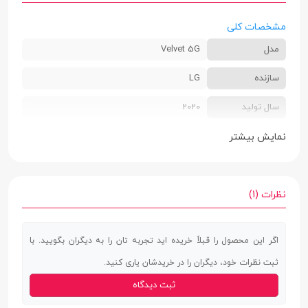
مشخصات کلی
مدل
Velvet 5G
سازنده
LG
سال تولید
2020
سایز سیم کارت
دو سیم کارت سایز نانو (یک جایگاه مشترک با
نمایش بیشتر
مموری کارت)
رنگ بندی
سفید (Aurora White) | خاکستری (Aurora
نظرات (1)
Gray) | سبز (Aurora Green) | نارنجی (Illusion
Sunset) | قرمز (Red) | صورتی (Pink)
اگر این محصول را قبلاً خریده اید تجربه تان را به دیگران بگویید. با
ابعاد
7.9 × 74.1 × 167.2 میلی‌متر
ثبت نظرات خود، دیگران را در خریدشان یاری کنید.
ثبت دیدگاه
وزن
180 گرم