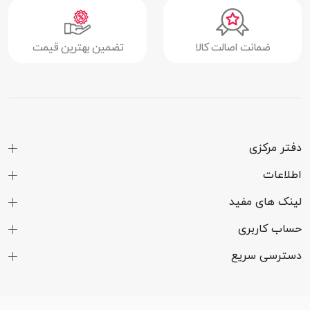
رنگی
صفحه نمایش
دارد
ضمانت اصالت کالا
تضمین بهترین قیمت
لمسی
نوع صفحه
AMOLED
نمایش
دفتر مرکزی
مشخصات فنی
بلوتوث
دارد
اطلاعات
فناوری مکان یابی
دارد
لینک های مفید
حساب کاربری
امکانات ارتباطی
بلوتوث
دسترسی سریع
سیستم عامل
اندروید | iOS
های سازگار
پشتیبانی از زبان
دارد