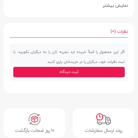
نمایش
نمایش بیشتر
جنس بدنه
آلیاژ آلومینیوم
جنس بند
سیلیکون (Silicone)
نظرات (0)
رنگ بند
مشکی | طوسی | نارنجی
اگر این محصول را قبلاً خریده اید تجربه تان را به دیگران بگویید. با
نوع قفل بند
پین بند
ثبت نظرات خود، دیگران را در خریدشان یاری کنید.
اقلام همراه
دفترچه راهنما | کابل شارژر مغناطیسی | تعداد
ثبت دیدگاه
3 بند متنوع
سایر ویژگی ها
لمس دوگانه | دارای حالت ورزشی
صفحه نمایش
صفحه نمایش
دارد
رنگی
روند ارسال سفارشات
10 روز ضمانت بازگشت
صفحه نمایش
دارد