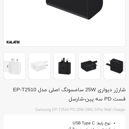
شارژر دیواری 25W سامسونگ اصلی مدل EP-T2510
فست PD سه پین-شارسل
Samsung EP-T2510 PD 25W ORG 3-Pin Wall Charger
نوع رابط: USB Type C