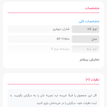
مشخصات
مشخصات کلی
نوع کالا
شارژر دیواری
مدل
EP-T2510
نوع رابط
دوشاخه نوع G
طول کابل
فاقد کابل
نمایش بیشتر
ابعاد
27.21 × 50.25 × 68.75 میلی‌متر
وزن
63 گرم
نظرات (0)
سازگار با
گوشی و تبلت دارای فناوری شارژ سریع
اگر این محصول را قبلاً خریده اید تجربه تان را به دیگران بگویید. با
تعداد درگاه
1 عدد
ثبت نظرات خود، دیگران را در خریدشان یاری کنید.