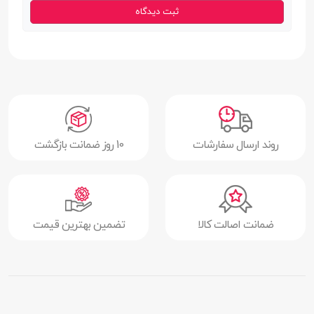
خروجی
ثبت دیدگاه
ولتاژ ورودی
100 تا 240 ولت
ولتاژ خروجی
حالت (PDO) 5 و 9 ولت | حالت (PPS) 3.3 تا
11 ولت
شدت جریان
حالت (PDO) 2.77 و 3.0 آمپر | حالت (PPS)
خروجی
2.25 آمپر
روند ارسال سفارشات
10 روز ضمانت بازگشت
نوع درگاه خروجی
USB-C
سایر ویژگی ها
امکان شارژ سریع 25w
ضمانت اصالت کالا
تضمین بهترین قیمت