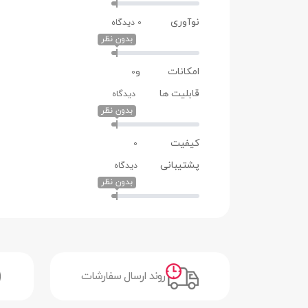
اندازه صفحه نمایش
1.77 اینچ
نوآوری
0 دیدگاه
رزولوشن
(160 × 120) پیکسل
بدون نظر
تراکم پیکسلی
113 پیکسل در هر اینچ
امکانات و
0
تعداد رنگ
قابلیت ها
65 هزار رنگ
دیدگاه
بدون نظر
نسبت ابعاد صفحه
4:3
کیفیت
0
نمایش
پشتیبانی
دیدگاه
نسبت صفحه نمایش به
16.9 درصد
بدون نظر
بدنه
سایر قابلیت‌های صفحه
دارای صفحه نمایش رنگی
نمایش
دوربین
روند ارسال سفارشات
دوربین
دارد