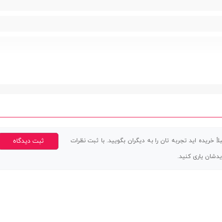
اً خریده اید تجربه تان را به دیگران بگویید. با ثبت نظرات
ثبت دیدگاه
زی پیش فرض | قابلیت پخش موسیقی
یدشان یاری کنید.