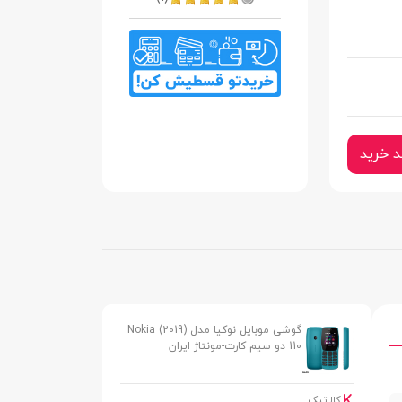
د خرید
گوشی موبایل نوکیا مدل (2019) Nokia
110 دو سیم کارت-مونتاژ ایران
کالاتیک