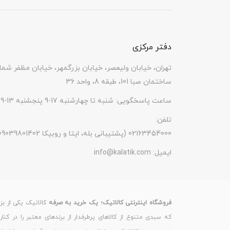
کیفیت دوربین
qVGA
پلتفرم
دفتر مرکزی
پردازنده مرکزی
Unisoc SC6531E (28 nm)
تهران، خیابان ولیعصر، خیابان بزرگمهر، خیابان مظفر شما
حافظه رم (Ram)
4 مگابایت
ساختمان صبا 101، طبقه 8، واحد 36
ظرفیت حافظه داخلی
4 مگابایت
ساعت پاسخگویی: شنبه تا چهارشنبه 17-9 پنجشنبه 13-9
پشتیبانی از کارت حافظه
افزایش تا 32 گیگابایت
تلفن:
جانبی
(پشتیبانی بله، ایتا و روبیکا 09039801402) 02163454000
ایمیل:
info@kalatik.com
نوع کارت حافظه
microSDHC
سیستم عامل
ندارد
منوی فارسی
دارد
فروشگاه اینترنتی کالاتیک؛ یک خرید به صرفه
کالاتیک یکی از بز
که سبدی متنوع از کالاهای پرطرفدار از برندهای معتبر را در کنا
پشتیبانی از زبان فارسی
دارد