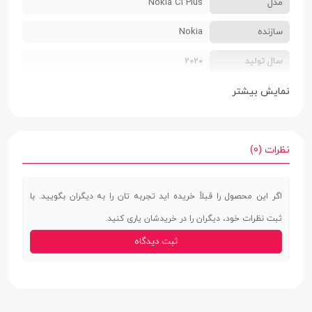
مدل
Nokia C1 Plus
سازنده
Nokia
سال تولید
2020
سایز سیم کارت
دو سیم کارت سایز نانو
نمایش بیشتر
رنگ بندی
قرمز | آبی
ابعاد
8.75 × 71.2 × 149.1 میلی‌متر
نظرات (0)
وزن
155 گرم
اگر این محصول را قبلاً خریده اید تجربه تان را به دیگران بگویید. با
جنس بدنه
پشت پلاستیک | فریم پلاستیک
ثبت نظرات خود، دیگران را در خریدشان یاری کنید.
استاندارد IP
ندارد
ثبت دیدگاه
صفحه نمایش
صفحه نمایش
دارد
لمسی