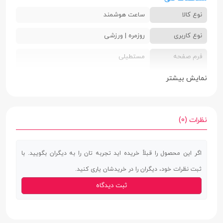
نوع کالا
ساعت هوشمند
نوع کاربری
روزمره | ورزشی
فرم صفحه
مستطیلی
نمایش
نمایش بیشتر
جنس بدنه
آلیاژ آلومینیوم
جنس بند
سیلیکون (Silicone)
نظرات (0)
نوع قفل بند
سگکی
اگر این محصول را قبلاً خریده اید تجربه تان را به دیگران بگویید. با
اقلام همراه
دفترچه راهنما | کابل شارژر مغناطیسی | تعداد
ثبت نظرات خود، دیگران را در خریدشان یاری کنید.
3 بند متنوع
ثبت دیدگاه
سایر ویژگی ها
نمایش تعداد قدم | هشدار پیام و تماس |
سنجش کالری | امکان کنترل دوربین گوشی |