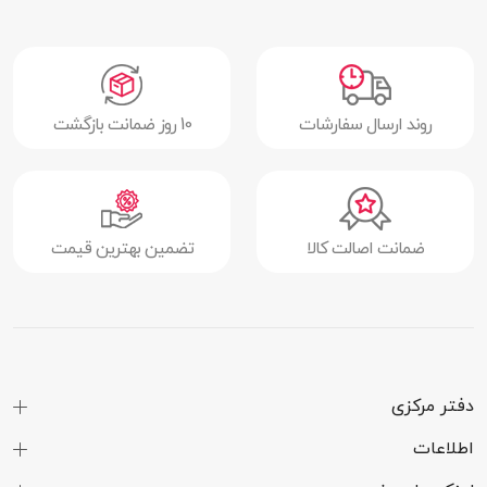
دارای ماشین حساب، کورنومتر و تایمر
صفحه نمایش
صفحه نمایش
دارد
رنگی
روند ارسال سفارشات
10 روز ضمانت بازگشت
صفحه نمایش
دارد
لمسی
مشخصات فنی
ضمانت اصالت کالا
تضمین بهترین قیمت
بلوتوث
دارد
فناوری NFC
دارد
امکانات ارتباطی
بلوتوث
دفتر مرکزی
سیستم عامل
اندروید | iOS
اطلاعات
های سازگار