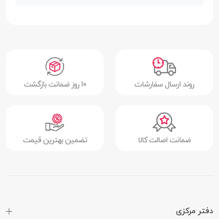
نمایش
اندازه صفحه
6.67 اینچ
نمایش
رزولوشن
(2400 × 1080) پیکسل
روند ارسال سفارشات
10 روز ضمانت بازگشت
تراکم پیکسلی
395 پیکسل در هر اینچ
تعداد رنگ
16 میلیون رنگ
نسبت ابعاد
20:9
ضمانت اصالت کالا
تضمین بهترین قیمت
صفحه نمایش
نسبت صفحه
85.9 درصد
نمایش به بدنه
فناوری محافظت
پوشش گوریلا گلس 5 (Corning Gorilla
دفتر مرکزی