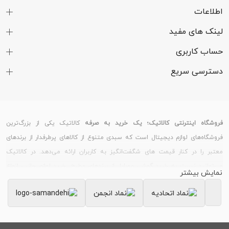
از صفحه نمایش
Glass 5)
اطلاعات
دوربین
لینک های مفید
دوربین
دوربین اصلی سه‌گانه
حساب کاربری
کیفیت دوربین
5 + 8 + 48 مگاپیکسل
دسترسی سریع
مشخصات دوربین
دوربین 48 مگاپیکسل با دریچه دیافراگم f/1.8،
اصلی
فاصله کانونی 26 میلی‌متر، سایز سنسور 1/2
اینچ | دوربین 8 مگاپیکسل با دریچه دیافراگم
فروشگاه اینترنتی کالاتیک؛ یک خرید به صرفه
کالاتیک یکی از بزرگ‌ترین
f/2.2 | دوربین 5 مگاپیکسل، فاصله کانونی 50
فروشگاه‌های لوازم دیجیتال است که سبدی متنوع از کالاهای پرطرفدار از برندهای
میلی‌متر، سایز سنسور 1/5.0 اینچ
معتبر را در کنار قیمت های شگفت‌انگیز به کاربران ارائه می‌دهد. در کالاتیک
می‌توانید نسبت به خرید گوشی موبایل از برندهای مطرح، خرید لوازم جانبی انواع
فلش عکاسی
فلش LED
نمایش بیشتر
گوشی و تبلت، خرید ساعت هوشمند و دستبند سلامت و خرید لپ تاپ و لوازم
فناوری فوکوس
فوکوس خودکار تشخیص فاز (PDAF)
جانبی کامپیوتر اقدام کنید.
سایر قابلیت‌های
عکاسی پانوراما | فیلمبرداری HDR | عکاسی
خرید گوشی موبایل
بسیاری از کاربران، قیمت گوشی های روز بازار را از سایت کالاتیک