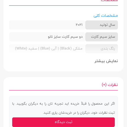
مشخصات
مشخصات کلی
سال تولید
2021
سایز سیم کارت
دو سیم کارت سایز نانو
رنگ بندی
مشکی (Black) | آبی (Blue) | سفید (White)
ابعاد
7.8 × 76.4 × 163.7 میلی‌متر
نمایش بیشتر
وزن
196 گرم
استاندارد IP
IP53
نظرات (0)
صفحه نمایش
اگر این محصول را قبلاً خریده اید تجربه تان را به دیگران بگویید. با
صفحه نمایش
دارد
ثبت نظرات خود، دیگران را در خریدشان یاری کنید.
لمسی
ثبت دیدگاه
نوع صفحه
Super AMOLED