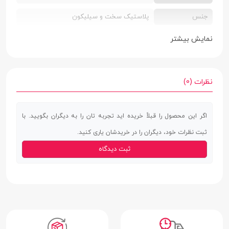
جنس
پلاستیک سخت و سیلیکون
سطح پوشش
قاب پشتی | لبه بالایی | لبه پایینی | لبه چپ |
نمایش بیشتر
لبه راست | محفاظت از دکمه‌ها
ساختار
مات
نظرات (0)
ویژگی های خاص
محافظت کامل از بدنه و پشت گوشی در برابر
خط و خش و ضربه | دارای طراحی کاملا منطبق
اگر این محصول را قبلاً خریده اید تجربه تان را به دیگران بگویید. با
با ابعاد گوشی | لبه های برجسته برای محافظت
ثبت نظرات خود، دیگران را در خریدشان یاری کنید.
صفحه نمایش
ثبت دیدگاه