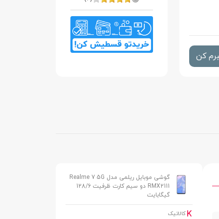
رم کن
گوشی موبایل ریلمی مدل Realme 7 5G
RMX2111 دو سیم کارت ظرفیت 128/6
گیگابایت
کالاتیک