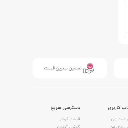
 (لنز
 مگاپیکسل (لنز ماکرو) با دریچه دیافراگم f/2.4 | دوربین 2
تضمین بهترین قیمت
ب کاربری
دسترسی سریع
1 فریم بر
رشات من
قیمت گوشی
س های من
گوشی آیفون