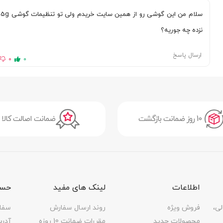
سلام من این گوشی رو از همین سایت خریدم ولی تو تنظیمات گوشی 5g
نزده چه جوریه؟
ارسال پاسخ
0
0
دوربین 48 مگاپیکسل (لنز عریض) با دریچه دیافراگم f/1.8، فاصله کانونی 26 میلی‌متر | دوربین 8 مگاپیکسل
فوق عریض) با دریچه دیافراگم f/2.3 | دوربین 2
10 روز ضمانت بازگشت
ضمانت اصالت کالا
 دریچه دیافراگم f/2.4
)
اطلاعات
لینک های مفید
حسا
رزولوشن (2160 × 3840) 4K با سرعت 30 فریم بر ثانیه | رزولوشن (1080 × 1920) Full HD با سرعت 20
لی،
فروش ویژه
روند ارسال سفارش
سفا
محصولات جدید
مقررات ضمانت 10 روزه
آدر