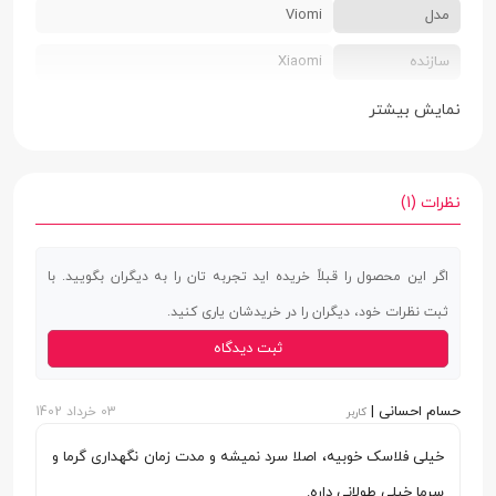
مدل
Viomi
سازنده
Xiaomi
ابعاد
64 × 211 میلی‌متر
نمایش بیشتر
وزن
205 گرم
جنس بدنه
فولاد ضدزنگ 316
نظرات (1)
مناسب برای
نگهداری مایعات گرم و سرد
اگر این محصول را قبلاً خریده اید تجربه تان را به دیگران بگویید. با
ظرفیت مخزن آب
300 میلی‌لیتر
ثبت نظرات خود، دیگران را در خریدشان یاری کنید.
سایر ویژگی ها
شستشوی آسان | دارای ضامن برای جلوگیری از
ثبت دیدگاه
خروج مایعات | دارای درب قابل جداشدن
حسام احسانی |
03 خرداد 1402
کاربر
خیلی فلاسک خوبیه، اصلا سرد نمیشه و مدت زمان نگهداری گرما و
سرما خیلی طولانی داره.