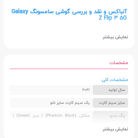
آنباکس و نقد و بررسی گوشی سامسونگ Galaxy
Z Flip 3 5G
نمایش بیشتر
مشخصات
مشخصات کلی
سال تولید
2021
سایز سیم کارت
یک سیم کارت سایز نانو
رنگ بندی
مشکی (Phantom Black) | سبز (Green) |
بنفش روشن (Lavender) | کرم (Cream) |
نمایش بیشتر
سفید (White) | صورتی (Pink) | خاکستری