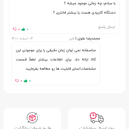
با سلام، چه زمانی موجود میشه ؟
توان مصرفی
50.4 وات
دستگاه کاربردی هست یا بیشتر فانتزی ؟
نوع باتری
لیتیوم یونی (18650)
ارسال پاسخ
0
0
اقلام همراه
کابل شارژ USB-C | سطل | نازل 5 در 1 | مخزن
محمدرضا علوی |
04 اسفند 1400
کاربر
صابون
متاسفانه نمی توان زمان دقیقی را برای موجودی این
سایر قابلیت‌ها
دارای 5 حالت خروج آب | طول عمر باتری 30
کالا ارائه داد. برای اطلاعات بیشتر لطفاً قسمت
دقیقه | امکان تغییر حالت خروج آب با
مشخصات/سایر قابلیت ها رو مطالعه بفرمایید.
چرخاندن سری نازل | مدت زمان شارژ باتری 4 تا
5 ساعت
0
0
روند ارسال سفارشات
10 روز ضمانت بازگشت