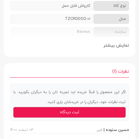
نوع کالا
کارواش قابل حمل
مدل
TZCRDDSQ-01
سازنده
Baseus
ابعاد
235 × 680 میلی‌متر
نمایش بیشتر
وزن
1.3 کیلوگرم
جنس بدنه
آلیاژ آلومینیوم | پلی کربنات | پلاستیک ABS
نظرات (1)
رنگ بندی
مشکی
اگر این محصول را قبلاً خریده اید تجربه تان را به دیگران بگویید. با
مناسب برای
شستشوی ماشین | موتور | آبیاری گیاهان و
ثبت نظرات خود، دیگران را در خریدشان یاری کنید.
استفاده خانگی
ثبت دیدگاه
طول شلنگ
3.5 متر
حسین ستوده |
03 اسفند 1400
کاربر
حداکثر جریان آب
72 لیتر بر ساعت