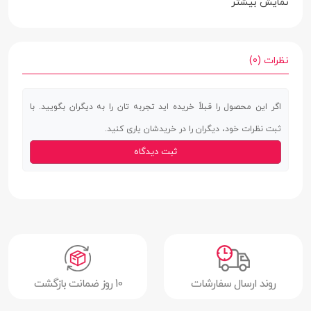
وزن
30 گرم
نمایش بیشتر
سطح پوشش
قاب پشتی | لبه بالایی | لبه پایینی | لبه چپ |
لبه راست | محفاظت از دکمه‌ها
نظرات (0)
ساختار
شفاف
اگر این محصول را قبلاً خریده اید تجربه تان را به دیگران بگویید. با
ویژگی های خاص
دارای انعطاف پذیری بالا | بسیار سبک و کم
ثبت نظرات خود، دیگران را در خریدشان یاری کنید.
حجم | عدم تغییر در اندازه و ضخامت گوشی |
ثبت دیدگاه
پوشش تمامی لبه ها | استفاده از فناوری
هیبریدی در ساخت آن
روند ارسال سفارشات
10 روز ضمانت بازگشت