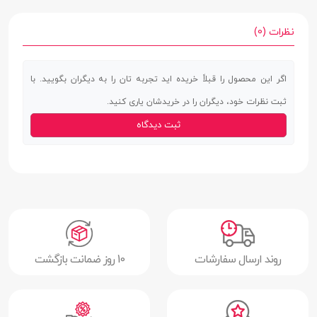
سطح پوشش
قاب پشتی | قاب جلویی | لبه بالایی | لبه چپ
| لبه راست
نظرات (0)
رنگ بندی
آبی تیره | یاسی | طلایی | مشکی
اگر این محصول را قبلاً خریده اید تجربه تان را به دیگران بگویید. با
ساختار
مات
ثبت نظرات خود، دیگران را در خریدشان یاری کنید.
ویژگی های خاص
دسترسی آسان به درگاه ها | امکان نمایش
ثبت دیدگاه
هشدار ها | دارای محفظه نگهداری کارت |
محافظت در برابر خط و خش
روند ارسال سفارشات
10 روز ضمانت بازگشت