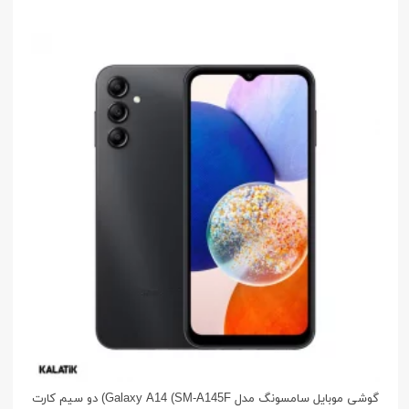
گوشی موبایل سامسونگ مدل Galaxy A14 (SM-A145F) دو سیم کارت