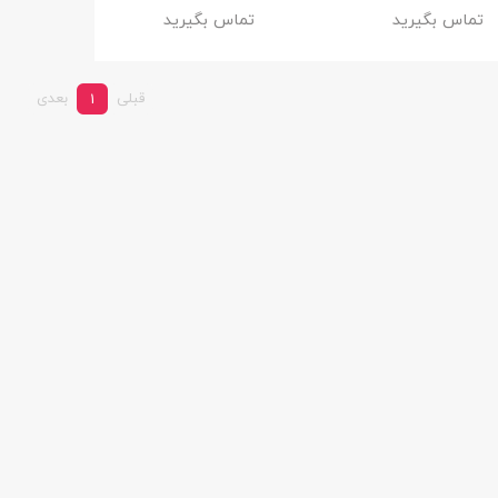
تماس بگیرید
تماس بگیرید
قبلی
بعدی
1
وشمند کیسلکت مدل
اسپیکر قابل حمل مدل HM-901-
Calling Watch K
شارسل
ge
21%
23%
1,549,000
5,099,00
تومان
تومان
1,949,000
6,599,000
تومان
تومان