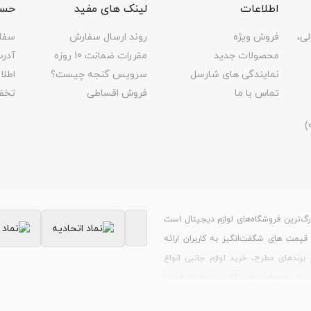
اطلاعات
لینک های مفید
حسا
لی،
فروش ویژه
روند ارسال سفارش
سفا
محصولات جدید
مقررات ضمانت 10 روزه
آدر
نمایندگی های شارسل
سرویس گنجه چیست؟
اطل
تماس با ما
فروش اقساطی
تخف
رگ‌ترین فروشگاه‌های لوازم دیجیتال است
ر قیمت های شگفت‌انگیز به کاربران ارائه
برندهای مطرح، خرید لوازم جانبی انواع
 و لوازم جانبی کامپیوتر اقدام کنید.
را از سایت کالاتیک بررسی می‌کنند؛ زیرا