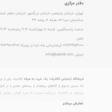
دفتر مرکزی
تهران، خیابان ولیعصر، خیابان بزرگمهر، خیابان مظفر شما
ساختمان صبا 101، طبقه 8، واحد 36
ساعت پاسخگویی: شنبه تا چهارشنبه 17-9 پنجشنبه 13-9
تلفن:
(پشتیبانی بله، ایتا و روبیکا 09039801402) 02163454000
ایمیل:
info@kalatik.com
فروشگاه اینترنتی کالاتیک؛ یک خرید به صرفه
کالاتیک یکی از بز
که سبدی متنوع از کالاهای پرطرفدار از برندهای معتبر را در کنا
می‌دهد. در کالاتیک می‌توانید نسبت به خرید گوشی موبایل از 
گوشی و تبلت، خرید ساعت هوشمند و دستبند سلامت و خرید لپ تاپ
نمایش بیشتر
خرید گوشی موبایل
بسیاری از کاربران، قیمت گوشی های روز بازار 