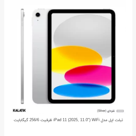
تبلت اپل مدل iPad 11 (2025, 11.0") WiFi ظرفیت 256/6 گیگابایت