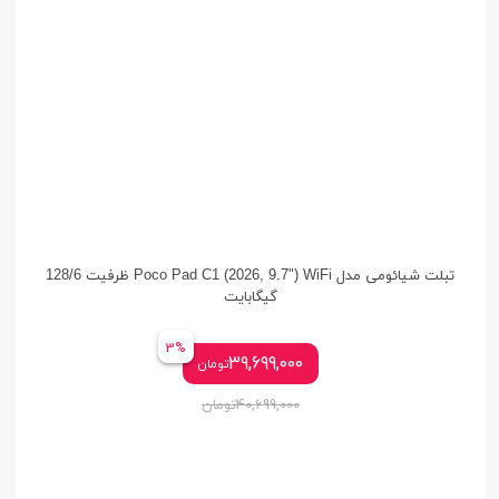
تبلت شیائومی مدل Poco Pad C1 (2026, 9.7") WiFi ظرفیت 128/6
گیگابایت
3%
39,699,000
تومان
40,699,000
تومان