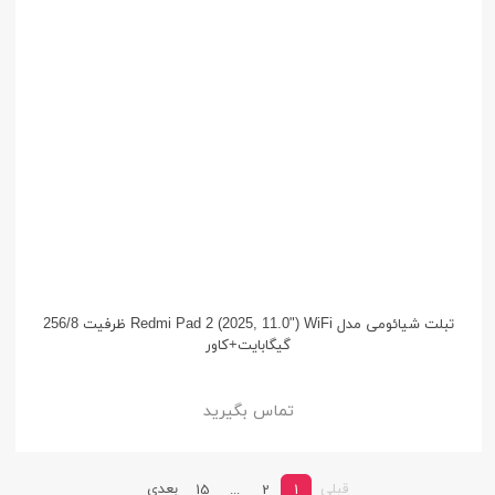
تبلت شیائومی مدل Redmi Pad 2 (2025, 11.0") WiFi ظرفیت 256/8
گیگابایت+کاور
تماس بگیرید
قبلی
بعدی
15
...
2
1