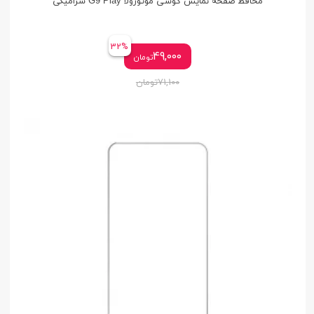
محافظ صفحه نمایش گوشی موتورولا G9 Play سرامیکی
32%
49,000
تومان
71,100
تومان