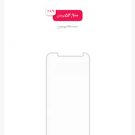
28%
54,900
تومان
76,000
تومان