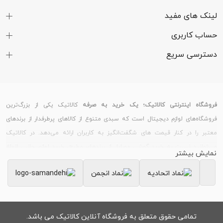
لینک های مفید
حساب کاربری
دسترسی سریع
فروشگاه اینترنتی کالاتیک؛ یک خرید به صرفه
کالاتیک یکی از بزرگ‌ترین
فروشگاه‌های لوازم دیجیتال است که سبدی متنوع از کالاهای پرطرفدار از برندهای
معتبر را در کنار قیمت های شگفت‌انگیز به کاربران ارائه می‌دهد. در کالاتیک
می‌توانید نسبت به خرید گوشی موبایل از برندهای مطرح، خرید لوازم جانبی انواع
نمایش بیشتر
گوشی و تبلت، خرید ساعت هوشمند و دستبند سلامت و خرید لپ تاپ و لوازم
جانبی کامپیوتر اقدام کنید.
خرید گوشی موبایل
بسیاری از کاربران، قیمت گوشی های روز بازار را از سایت کالاتیک
بررسی می‌کنند؛ زیرا کالاتیک همواره تلاش می‌کند علاوه بر فروش اجناس، با
تمامی حقوق متعلق به فروشگاه آنلاین کالاتیک می باشد.