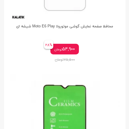
محافظ صفحه نمایش گوشی موتورولا Moto E6 Play شیشه ای
28%
54,900
تومان
75,500
تومان